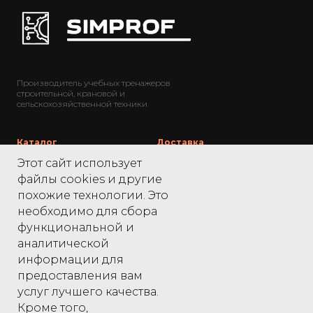
Производитель учебных тренажеров
строительной, крановой и
сельскохозяйственной техники
Каталог
Доставка
Этот сайт использует
Экскаваторы
____________
файлы cookies и другие
похожие технологии. Это
Бульдозеры
Техподдержка
необходимо для сбора
Краны
____________
функциональной и
Погрузчики
аналитической
Партнерам
Тракторы
информации для
предоставления вам
Комбайны
услуг лучшего качества.
Кроме того,