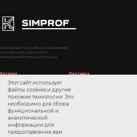
Производитель учебных тренажеров
строительной, крановой и
сельскохозяйственной техники
Каталог
Доставка
Этот сайт использует
Экскаваторы
____________
файлы cookies и другие
похожие технологии. Это
Бульдозеры
Техподдержка
необходимо для сбора
Краны
____________
функциональной и
Погрузчики
аналитической
Партнерам
Тракторы
информации для
предоставления вам
Комбайны