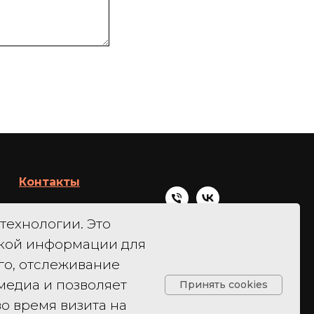
Контакты
Телефон:
 технологии. Это
+7 964-603-95-84
ской информации для
Почта:
го, отслеживание
sale@simprof.ru
медиа и позволяет
Принять cookies
656922, Алтайский
о время визита на
край, г. Барнаул,