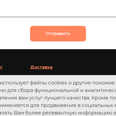
Отправить
ог
Доставка
аторы
____________
 использует файлы cookies и другие похожие
озеры
Техподдержка
мо для сбора функциональной и аналитиче
ления вам услуг лучшего качества. Кроме то
____________
применяется для продвижения в социальных 
чики
Партнерам
влять Вам более релевантную информацию в
оры