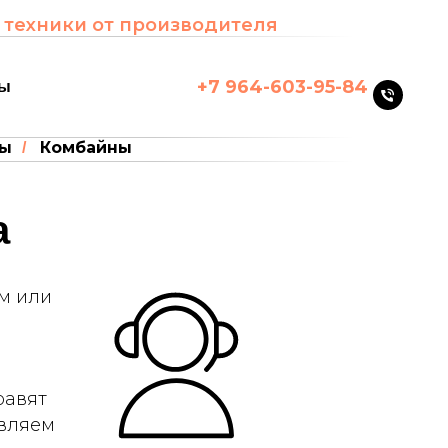
 техники от производителя
+7 964-603-95-84
ты
ры
Комбайны
/
а
ем или
равят
твляем