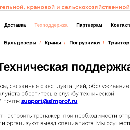
ельной, крановой и сельскохозяйственной
Доставка
Техподдержка
Партнерам
Контак
Бульдозеры
Краны
Погрузчики
Тракто
/
/
/
Техническая поддержк
осы, связанные с эксплуатацией, обслуживани
луйста обратитесь в службу технической
 почте:
support@simprof.ru
 настроить тренажер, при необходимости отп
ли организуют выезд специалиста. Мы осущес