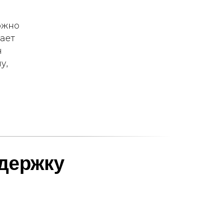
ожно
ает
н
у,
держку